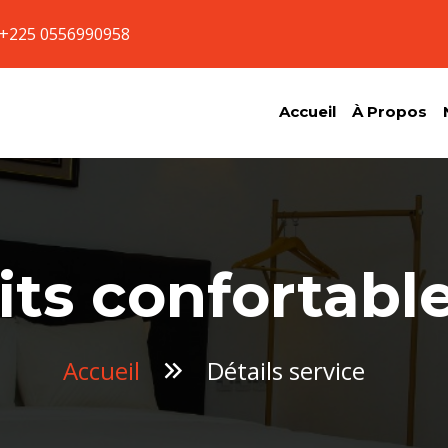
+225 0556990958
Accueil
À Propos
its confortabl
Accueil
Détails service